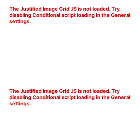
The Justified Image Grid JS is not loaded. Try
disabling Conditional script loading in the General
settings.
Klasyczna elegancja w nowoczesnym wydaniu
Garnitury w odcieniach granatu, szarości i czerni –
idealne na formalne okazje. Stylowe kroje,
eleganckie detale i ponadczasowa estetyka
sprawdzą się zarówno na wesele, jak i na ważne
spotkanie biznesowe.
The Justified Image Grid JS is not loaded. Try
disabling Conditional script loading in the General
settings.
Garnitury z charakterem
Wyraziste kolory i subtelne wzory – idealne dla
mężczyzn ceniących styl i oryginalność. Bordo,