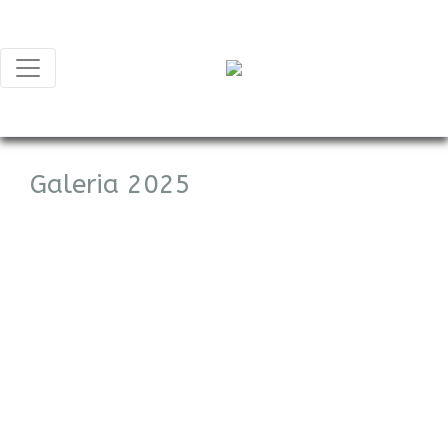
Galeria 2025
Stylowe garnitury na każdą okazję
Eleganckie garnitury w nowoczesnych odcieniach
beżu i brązu. Klasyczne kroje, staranne
wykończenia i modne dodatki, takie jak muszki
czy poszetki, podkreślają ich wyjątkowy
charakter. Idealne na ślub, galę lub ważne
spotkanie.