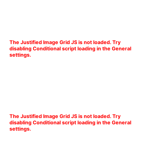
granat i kratka w nowoczesnym wydaniu dodają
pewności siebie i przyciągają spojrzenia.
Doskonały wybór na wyjątkowe okazje.
The Justified Image Grid JS is not loaded. Try
disabling Conditional script loading in the General
settings.
Nowoczesna klasyka w odcieniach granatu
Granatowe garnitury w różnych tonacjach i
wzorach – od gładkich po delikatną kratę. Idealne
do pracy, na wesele czy inne uroczystości. Styl i
wygoda, które idą w parze.
The Justified Image Grid JS is not loaded. Try
disabling Conditional script loading in the General
settings.
Styl smart casual na lato