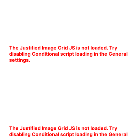
Kolorowe marynarki i lekkie tkaniny tworzą idealne
zestawy na cieplejsze dni. Połączenie swobody z
elegancją sprawdzi się zarówno na spotkanie
towarzyskie, jak i mniej formalne okazje.
The Justified Image Grid JS is not loaded. Try
disabling Conditional script loading in the General
settings.
Wzorzyste marynarki na co dzień
Delikatna krata i drobne desenie w stonowanych
kolorach to doskonała propozycja na stylizacje
casualowe i smart casual. Świetnie komponują się
z chinosami i koszulkami polo – wygodnie, ale z
klasą.
The Justified Image Grid JS is not loaded. Try
disabling Conditional script loading in the General