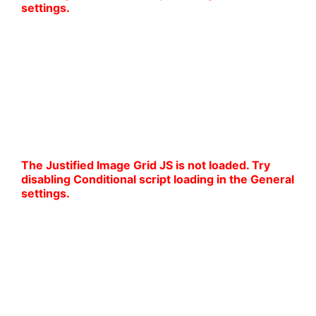
settings.
Elegancja w kobiecym wydaniu
Zwiewne sukienki i stylowy kombinezon w
odcieniach pudrowego różu to idealna propozycja
na wesele, przyjęcie lub wyjątkowy wieczór.
Delikatne tkaniny i kobiece kroje podkreślają
sylwetkę i dodają klasy każdej stylizacji.
The Justified Image Grid JS is not loaded. Try
disabling Conditional script loading in the General
settings.
Stylowe propozycje na różne okazje
Sukienka koszulowa w intensywnym błękicie,
wyrazisty wzór w czerni i bieli oraz elegancki, biały
garnitur – to zestawy dla kobiet, które cenią sobie
modę z charakterem. Nowoczesne fasony i
wygodne kroje świetnie sprawdzą się zarówno na