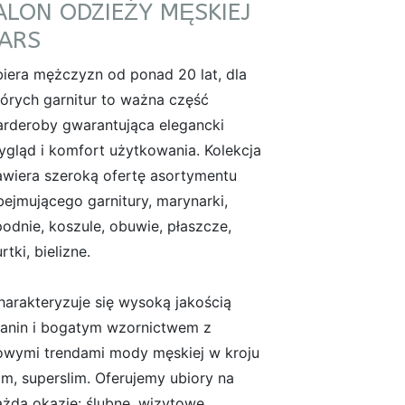
ALON ODZIEŻY MĘSKIEJ
ARS
biera mężczyzn od ponad 20 lat, dla
tórych garnitur to ważna część
arderoby gwarantująca elegancki
ygląd i komfort użytkowania. Kolekcja
awiera szeroką ofertę asortymentu
bejmującego garnitury, marynarki,
podnie, koszule, obuwie, płaszcze,
rtki, bielizne.
harakteryzuje się wysoką jakością
kanin i bogatym wzornictwem z
owymi trendami mody męskiej w kroju
lim, superslim. Oferujemy ubiory na
ażdą okazje: ślubne, wizytowe,