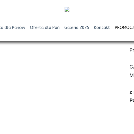
ta dla Panów
Oferta dla Pań
Galeria 2025
Kontakt
PROMOCJE
P
G
M
z
P