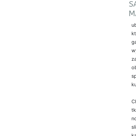
S
M
u
k
g
w
z
o
s
ku
C
t
n
s
k