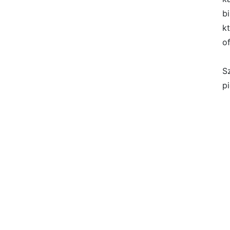
b
k
o
S
pi